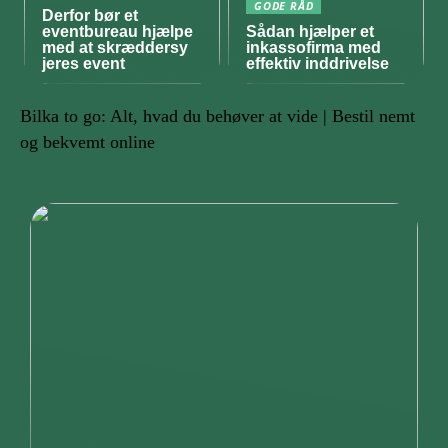
GODE RÅD
Derfor bør et
eventbureau hjælpe
Sådan hjælper et
med at skræddersy
inkassofirma med
jeres event
effektiv inddrivelse
Bilka to go: Alt, hvad du behøver at vide | Bestil nemt
og bekvemt online