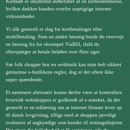
Kortkøb er imidlertid indbefattet af en lovbestemmelse,
hvilket dækker kunden overfor uoprigtige internet
virksomheder.
Vi slår generelt et slag for kortbetalinger eller
mobilbetaling. Som en anden løsning burde du overveje
en løsning fra for eksempel ViaBill, ifald du
efterspørger at betale beløbet over flere uger.
Før folk shopper hos en webbutik kan man helt sikkert
gennemse e-butikkens regler, dog er det oftest ikke
super spændende.
Et nemmere alternativ kunne derfor være at kontrollere
hvorvidt webshoppen er godkendt af e-mærket, da det
generelt er en erklæring om at internet firmaet lever op
til dansk lovgivning, tillige med at shoppen jævnligt
evalueres af sagkyndige som kender til retningslinjerne.
Det giver dig lejlighed til at få assistance, når du