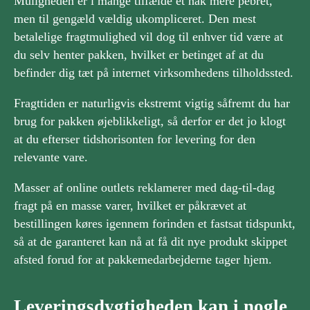
Muligheden er i mange tilfælde et hak mere pebret,
men til gengæld vældig ukompliceret. Den mest
betalelige fragtmulighed vil dog til enhver tid være at
du selv henter pakken, hvilket er betinget af at du
befinder dig tæt på internet virksomhedens tilholdssted.
Fragttiden er naturligvis ekstremt vigtig såfremt du har
brug for pakken øjeblikkeligt, så derfor er det jo klogt
at du efterser tidshorisonten for levering for den
relevante vare.
Masser af online outlets reklamerer med dag-til-dag
fragt på en masse varer, hvilket er påkrævet at
bestillingen køres igennem forinden et fastsat tidspunkt,
så at de garanteret kan nå at få dit nye produkt skippet
afsted forud for at pakkemedarbejderne tager hjem.
Leveringsdygtigheden kan i nogle