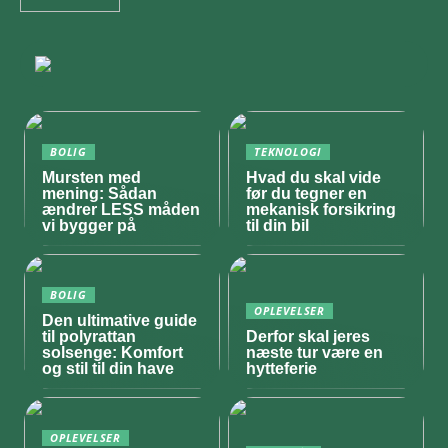
BOLIG
TEKNOLOGI
Mursten med
Hvad du skal vide
mening: Sådan
før du tegner en
ændrer LESS måden
mekanisk forsikring
vi bygger på
til din bil
BOLIG
OPLEVELSER
Den ultimative guide
til polyrattan
Derfor skal jeres
solsenge: Komfort
næste tur være en
og stil til din have
hytteferie
OPLEVELSER