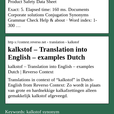
Product Safety Data Sheet
Exact: 5. Elapsed time: 160 ms. Documents
Corporate solutions Conjugation Synonyms
Grammar Check Help & about · Word index: 1-
300 …
http s://context.reverso.net › translation › kalkstof
kalkstof – Translation into
English – examples Dutch
kalkstof – Translation into English – examples
Dutch | Reverso Context
Translations in context of “kalkstof” in Dutch-
English from Reverso Context: Zo wordt in plaats
van grote en hardnekkige kalkafzettingen alleen
gemakkelijk kalkstof afgeveegd.
Keywords: kalkstof synonym