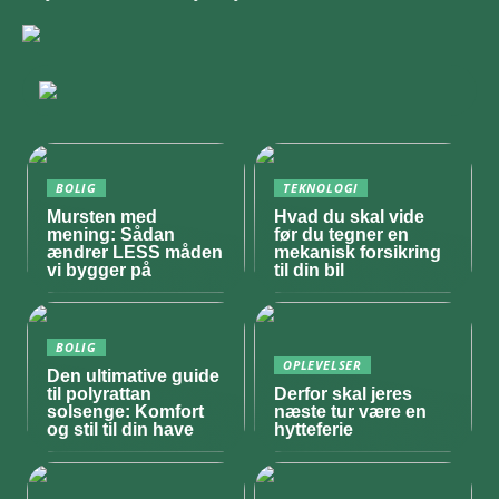
BOLIG
TEKNOLOGI
Mursten med
Hvad du skal vide
mening: Sådan
før du tegner en
ændrer LESS måden
mekanisk forsikring
vi bygger på
til din bil
BOLIG
OPLEVELSER
Den ultimative guide
til polyrattan
Derfor skal jeres
solsenge: Komfort
næste tur være en
og stil til din have
hytteferie