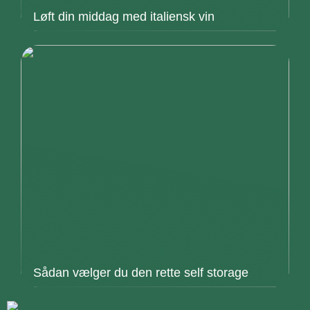
Løft din middag med italiensk vin
Sådan vælger du den rette self storage