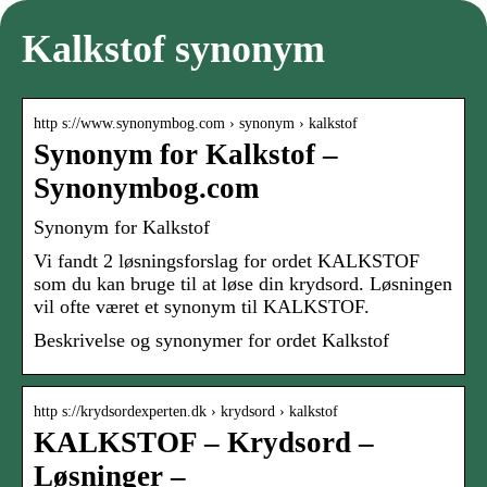
Kalkstof synonym
http s://www.synonymbog.com › synonym › kalkstof
Synonym for Kalkstof –
Synonymbog.com
Synonym for Kalkstof
Vi fandt 2 løsningsforslag for ordet KALKSTOF
som du kan bruge til at løse din krydsord. Løsningen
vil ofte været et synonym til KALKSTOF.
Beskrivelse og synonymer for ordet Kalkstof
http s://krydsordexperten.dk › krydsord › kalkstof
KALKSTOF – Krydsord –
Løsninger –