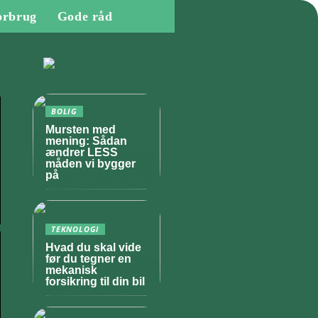
orbrug
Gode råd
BOLIG
Mursten med
mening: Sådan
ændrer LESS
måden vi bygger
på
TEKNOLOGI
Hvad du skal vide
før du tegner en
mekanisk
forsikring til din bil