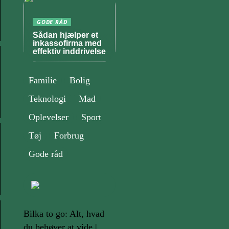
GODE RÅD
Sådan hjælper et
inkassofirma med
effektiv inddrivelse
Familie
Bolig
Teknologi
Mad
Oplevelser
Sport
Tøj
Forbrug
Gode råd
Bilka to go: Alt, hvad
du behøver at vide |