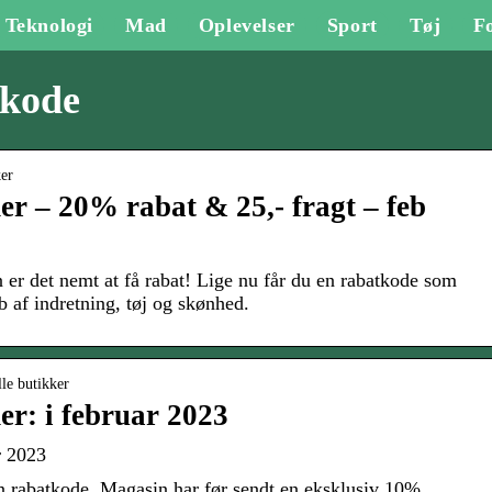
Teknologi
Mad
Oplevelser
Sport
Tøj
F
tkode
ker
r – 20% rabat & 25,- fragt – feb
 er det nemt at få rabat! Lige nu får du en rabatkode som
b af indretning, tøj og skønhed.
lle butikker
r: i februar 2023
r 2023
 rabatkode. Magasin har før sendt en eksklusiv 10%