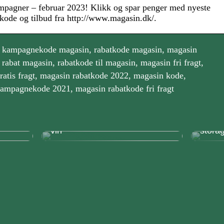
pagner – februar 2023! Klikk og spar penger med nyeste
de og tilbud fra http://www.magasin.dk/.
 kampagnekode magasin, rabatkode magasin, magasin
abat magasin, rabatkode til magasin, magasin fri fragt,
ratis fragt, magasin rabatkode 2022, magasin kode,
ampagnekode 2021, magasin rabatkode fri fragt
ofirma
Løft din middag med italiensk
Sådan
vin
stora