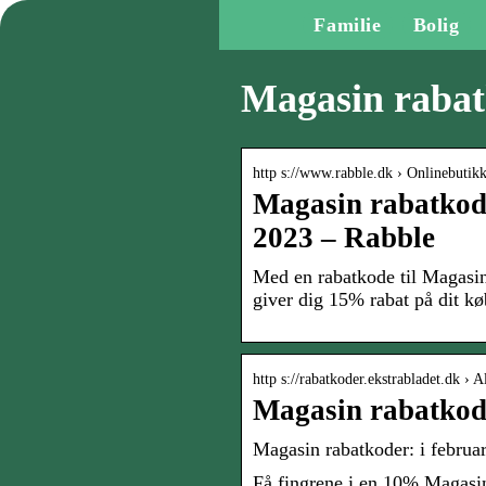
Familie
Bolig
Magasin raba
http s://www.rabble.dk › Onlinebutik
Magasin rabatkode
2023 – Rabble
Med en rabatkode til Magasin
giver dig 15% rabat på dit kø
http s://rabatkoder.ekstrabladet.dk › A
Magasin rabatkode
Magasin rabatkoder: i februa
Få fingrene i en 10% Magasin