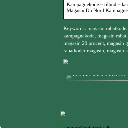
Kampagnekode – tilbud – kam
Magasin Du Nord Kampagneko
Keywords: magasin rabatkode,
kampagnekode, magasin rabat, r
magasin 20 procent, magasin g
rabatkoder magasin, magasin k
Sådan hjælper et inkass
med effektiv inddrivelse
support@uniktrafik.dk