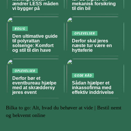
ændrer LESS måden
mekanisk forsikring
vi bygger på
til din bil
BOLIG
OPLEVELSER
Den ultimative guide
til polyrattan
Derfor skal jeres
solsenge: Komfort
næste tur være en
og stil til din have
hytteferie
OPLEVELSER
GODE RÅD
Derfor bør et
eventbureau hjælpe
Sådan hjælper et
med at skræddersy
inkassofirma med
jeres event
effektiv inddrivelse
Bilka to go: Alt, hvad du behøver at vide | Bestil nemt
og bekvemt online